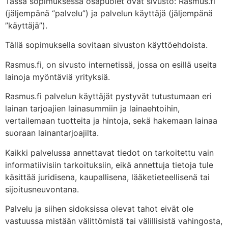
Tässä sopimuksessa osapuolet ovat sivusto: Rasmus.fi
(jäljempänä “palvelu”) ja palvelun käyttäjä (jäljempänä
”käyttäjä”).
Tällä sopimuksella sovitaan sivuston käyttöehdoista.
Rasmus.fi, on sivusto internetissä, jossa on esillä useita
lainoja myöntäviä yrityksiä.
Rasmus.fi palvelun käyttäjät pystyvät tutustumaan eri
lainan tarjoajien lainasummiin ja lainaehtoihin,
vertailemaan tuotteita ja hintoja, sekä hakemaan lainaa
suoraan lainantarjoajilta.
Kaikki palvelussa annettavat tiedot on tarkoitettu vain
informatiivisiin tarkoituksiin, eikä annettuja tietoja tule
käsittää juridisena, kaupallisena, lääketieteellisenä tai
sijoitusneuvontana.
Palvelu ja siihen sidoksissa olevat tahot eivät ole
vastuussa mistään välittömistä tai välillisistä vahingosta,