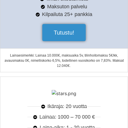
Maksuton palvelu
Kilpailuta 25+ pankkia
Tutustu!
Lainaesimerkki: Lainaa 10.000€, maksuaika 5v, tilinhoitomaksu 5€/kk,
avausmaksu 0€, nimelliskorko 6,5%, todellinen vuosikorko on 7,83%. Maksat
12.040€.
Ikäraja: 20 vuotta
Lainaa: 1000 – 70 000 €
Laina-aika: 1 - 20 vuotta