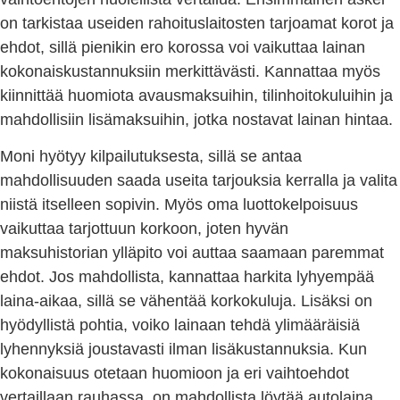
on tarkistaa useiden rahoituslaitosten tarjoamat korot ja
ehdot, sillä pienikin ero korossa voi vaikuttaa lainan
kokonaiskustannuksiin merkittävästi. Kannattaa myös
kiinnittää huomiota avausmaksuihin, tilinhoitokuluihin ja
mahdollisiin lisämaksuihin, jotka nostavat lainan hintaa.
Moni hyötyy kilpailutuksesta, sillä se antaa
mahdollisuuden saada useita tarjouksia kerralla ja valita
niistä itselleen sopivin. Myös oma luottokelpoisuus
vaikuttaa tarjottuun korkoon, joten hyvän
maksuhistorian ylläpito voi auttaa saamaan paremmat
ehdot. Jos mahdollista, kannattaa harkita lyhyempää
laina-aikaa, sillä se vähentää korkokuluja. Lisäksi on
hyödyllistä pohtia, voiko lainaan tehdä ylimääräisiä
lyhennyksiä joustavasti ilman lisäkustannuksia. Kun
kokonaisuus otetaan huomioon ja eri vaihtoehdot
vertaillaan rauhassa, on mahdollista löytää autolaina,