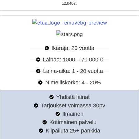
12.040€.
Ikäraja: 20 vuotta
Lainaa: 1000 – 70 000 €
Laina-aika: 1 - 20 vuotta
Nimelliskorko: 4 - 20%
Yhdistä lainat
Tarjoukset voimassa 30pv
Ilmainen
Kotimainen palvelu
Kilpailuta 25+ pankkia