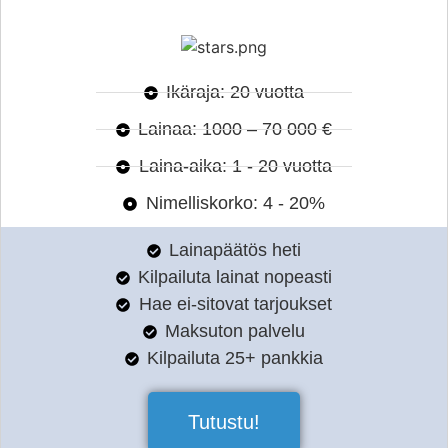
Ikäraja: 20 vuotta
Lainaa: 1000 – 70 000 €
Laina-aika: 1 - 20 vuotta
Nimelliskorko: 4 - 20%
Lainapäätös heti
Kilpailuta lainat nopeasti
Hae ei-sitovat tarjoukset
Maksuton palvelu
Kilpailuta 25+ pankkia
Tutustu!