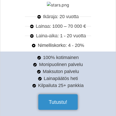
Ikäraja: 20 vuotta
Lainaa: 1000 – 70 000 €
Laina-aika: 1 - 20 vuotta
Nimelliskorko: 4 - 20%
100% kotimainen
Monipuolinen palvelu
Maksuton palvelu
Lainapäätös heti
Kilpailuta 25+ pankkia
Tutustu!