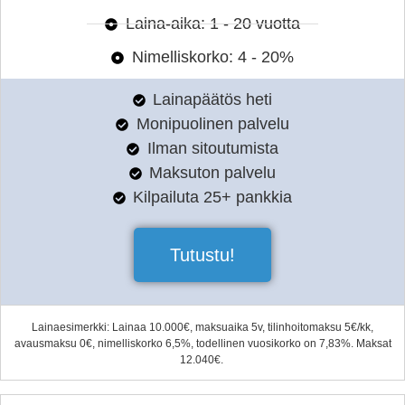
Laina-aika: 1 - 20 vuotta
Nimelliskorko: 4 - 20%
Lainapäätös heti
Monipuolinen palvelu
Ilman sitoutumista
Maksuton palvelu
Kilpailuta 25+ pankkia
Tutustu!
Lainaesimerkki: Lainaa 10.000€, maksuaika 5v, tilinhoitomaksu 5€/kk,
avausmaksu 0€, nimelliskorko 6,5%, todellinen vuosikorko on 7,83%. Maksat
12.040€.