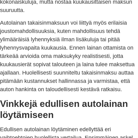
kokonaiskuluja, mutta nostaa kuukausittaisen maksun
suuruutta.
Autolainan takaisinmaksuun voi liittyä myös erilaisia
joustomahdollisuuksia, kuten mahdollisuus tehdä
ylimääräisiä lyhennyksiä ilman lisäkuluja tai pitää
lyhennysvapaita kuukausia. Ennen lainan ottamista on
tärkeää arvioida oma maksukyky realistisesti, jotta
kuukausierät sopivat talouteen ja laina tulee maksettua
ajallaan. Huolellisesti suunniteltu takaisinmaksu auttaa
pitämään kustannukset hallinnassa ja varmistaa, että
auton hankinta on taloudellisesti kestävä ratkaisu.
Vinkkejä edullisen autolainan
löytämiseen
Edullisen autolainan löytäminen edellyttää eri
vaihtoehtojen huolellista vertailua. Ensimmäinen askel