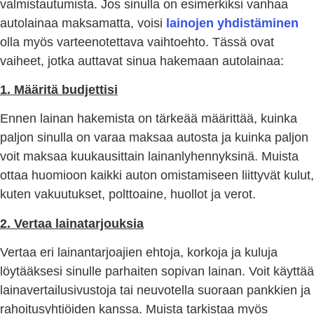
valmistautumista. Jos sinulla on esimerkiksi vanhaa
autolainaa maksamatta, voisi
lainojen yhdistäminen
olla myös varteenotettava vaihtoehto. Tässä ovat
vaiheet, jotka auttavat sinua hakemaan autolainaa:
1. Määritä budjettisi
Ennen lainan hakemista on tärkeää määrittää, kuinka
paljon sinulla on varaa maksaa autosta ja kuinka paljon
voit maksaa kuukausittain lainanlyhennyksinä. Muista
ottaa huomioon kaikki auton omistamiseen liittyvät kulut,
kuten vakuutukset, polttoaine, huollot ja verot.
2. Vertaa lainatarjouksia
Vertaa eri lainantarjoajien ehtoja, korkoja ja kuluja
löytääksesi sinulle parhaiten sopivan lainan. Voit käyttää
lainavertailusivustoja tai neuvotella suoraan pankkien ja
rahoitusyhtiöiden kanssa. Muista tarkistaa myös