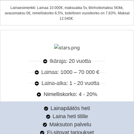
Lainaesimerkki: Lainaa 10.000€, maksuaika 5v, tilinhoitomaksu 5€/kk,
avausmaksu 0€, nimelliskorko 6,5%, todellinen vuosikorko on 7,83%. Maksat
12.040€.
Ikäraja: 20 vuotta
Lainaa: 1000 – 70 000 €
Laina-aika: 1 - 20 vuotta
Nimelliskorko: 4 - 20%
Lainapäätös heti
Laina heti tilille
Maksuton palvelu
Ei-sitovat tarjoukset