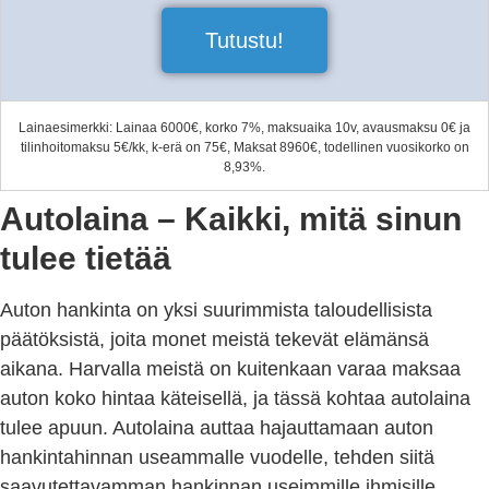
Tutustu!
Lainaesimerkki: Lainaa 6000€, korko 7%, maksuaika 10v, avausmaksu 0€ ja
tilinhoitomaksu 5€/kk, k-erä on 75€, Maksat 8960€, todellinen vuosikorko on
8,93%.
Autolaina – Kaikki, mitä sinun
tulee tietää
Auton hankinta on yksi suurimmista taloudellisista
päätöksistä, joita monet meistä tekevät elämänsä
aikana. Harvalla meistä on kuitenkaan varaa maksaa
auton koko hintaa käteisellä, ja tässä kohtaa autolaina
tulee apuun. Autolaina auttaa hajauttamaan auton
hankintahinnan useammalle vuodelle, tehden siitä
saavutettavamman hankinnan useimmille ihmisille.