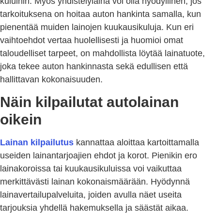
kuluihin. Myös yhdistelylaina voi olla hyödyllinen, jos
tarkoituksena on hoitaa auton hankinta samalla, kun
pienentää muiden lainojen kuukausikuluja. Kun eri
vaihtoehdot vertaa huolellisesti ja huomioi omat
taloudelliset tarpeet, on mahdollista löytää lainatuote,
joka tekee auton hankinnasta sekä edullisen että
hallittavan kokonaisuuden.
Näin kilpailutat autolainan
oikein
Lainan kilpailutus
kannattaa aloittaa kartoittamalla
useiden lainantarjoajien ehdot ja korot. Pienikin ero
lainakoroissa tai kuukausikuluissa voi vaikuttaa
merkittävästi lainan kokonaismäärään. Hyödynnä
lainavertailupalveluita, joiden avulla näet useita
tarjouksia yhdellä hakemuksella ja säästät aikaa.