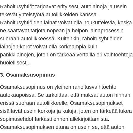
Rahoitusyhtiöt tarjoavat erityisesti autolainoja ja usein
tekevät yhteistyötä autoliikkeiden kanssa.
Rahoitusyhtiöiden lainat voivat olla houkuttelevia, koska
ne saattavat tarjota nopean ja helpon lainaprosessin
suoraan autoliikkeessä. Kuitenkin, rahoitusyhtiöiden
lainojen korot voivat olla korkeampia kuin
pankkilainojen, joten on tärkeää vertailla eri vaihtoehtoja
huolellisesti.
3. Osamaksusopimus
Osamaksusopimus on yleinen rahoitusvaihtoehto
autokaupoissa. Se tarkoittaa, että maksat auton hinnan
erissä suoraan autoliikkeelle. Osamaksusopimukset
sisältävät usein korkoja ja kuluja, joten on tärkeää lukea
sopimusehdot tarkasti ennen allekirjoittamista.
Osamaksusopimuksen etuna on usein se, että auton